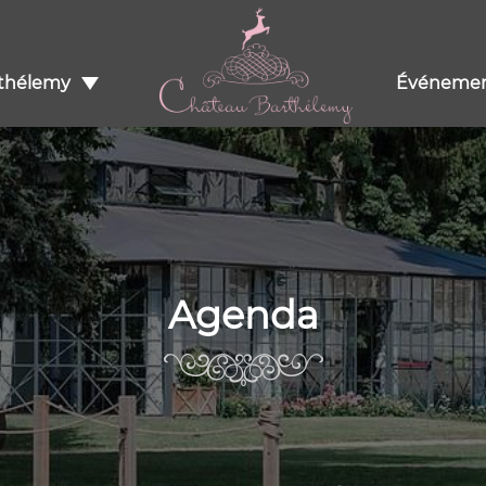
rthélemy
Événemen
Agenda