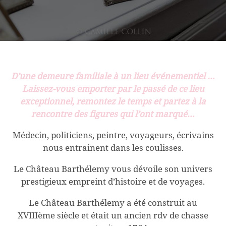
D’une demeure familiale à un lieu événementiel …
Laissez-vous emporter par le passé de ce lieu
exceptionnel, remontez le temps et partez à la
rencontre des figures qui l’ont marqué…
Médecin, politiciens, peintre, voyageurs, écrivains
nous entrainent dans les coulisses.
Le Château Barthélemy vous dévoile son univers
prestigieux empreint d’histoire et de voyages.
Le Château Barthélemy a été construit au
XVIIIème siècle et était un ancien rdv de chasse