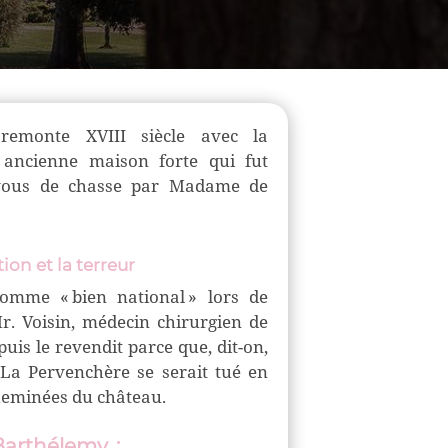
 remonte XVIII siècle avec la
 a
ncienne maison forte qui fut
-vous de chasse par Madame de
ion et la terreur
omme « bien national » lors de
r. Voisin
, médecin chirurgien de
puis le revendit parce que, dit-on,
e La Pervenchère se serait tué en
heminées du château.
 Barthélemy
: