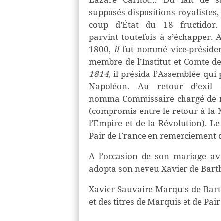
supposés dispositions royalistes, 
coup d’État du 18 fructidor.
parvint
toutefois
à s’échapper.
A
1800
,
il
fut nommé vice-préside
membre de l’Institut et Comte d
1814,
il présida l’Assemblée qui
Napoléon. Au retour
d’exil
nomma
Commissaire chargé de r
(compromis entre le retour à la 
l’Empire et de la Révolution). L
Pair de France en remerciement 
A l’occasion de son mariage av
adopt
a
son neveu Xavier de
Bart
Xavier Sauvaire Marquis de
Bar
et des titres de Marquis et de Pai