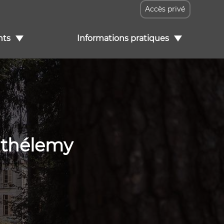
Accès privé
ts
Informations pratiques
rthélemy