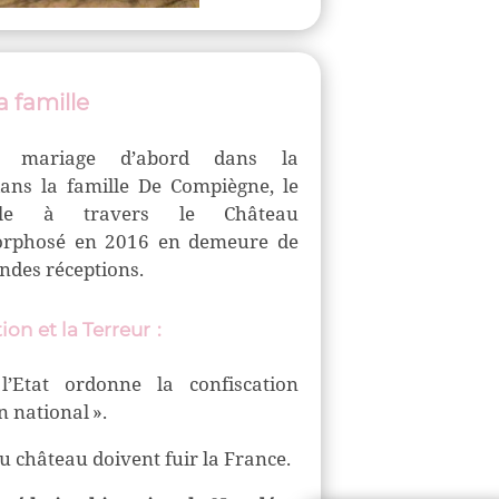
a famille
r mariage d’abord dans la
ans la famille
De Compiègne
, le
ille à travers le
Château
orphosé en 2016 en demeure de
andes réceptions.
ion et la Terreur
:
’Etat ordonne la confiscation
n national ».
u château doivent fuir la France.