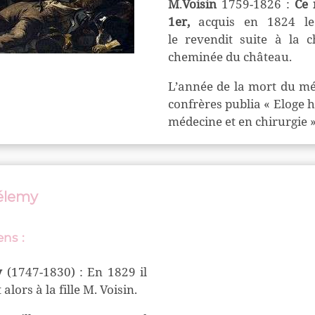
M
.
Voisin
1759-1826 :
Ce 
1er,
acquis en 1824 le
le
revendit suite à la c
cheminée du château.
L’année de la mort du mé
confrère
s
pub
l
ia « Eloge 
médecine et en chirurgie 
hélemy
iens
:
y
(1747-1830) : En 1829 il
lors à la fille M. Voisin.