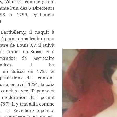
y
,
s’illustra
comme grand
mme l’un des 5 Directeurs
1795 à 1799
, également
e.
s
Barthélemy
,
il
naquit à
cé jeune dans les bureaux
tre de Louis XV, il suivit
 de France en Suisse et à
mandat de
Secrétaire
res
,
il fut
r en Suisse
en 1794
et
itulations des cantons
ocia, en avril 1791, la paix
s conclus avec l’Espagne et
e modération
lui permit
1797)
.
Il
y
travailla comme
, La Révellière-Lépeaux,
a tempérance et de ses