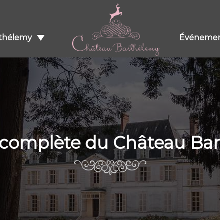
rthélemy
Événemen
e complète du Château Ba