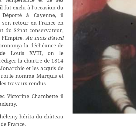
il fut exclu à l’occasion du
 Déporté à Cayenne, il
 son retour
en France
en
nt du Sénat conservateur,
e l’Empire.
Au mois d’avril
 prononça la déchéance de
de Louis XVIII, on le
édiger la chartre de 1814
Monarchie et les acquis de
e roi le nomma Marquis et
des travaux rendus.
ec Victorine Chambette il
hélemy
.
thélemy
hérit
a
du château
r de France.