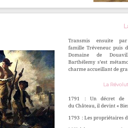
L
Transmis ensuite pa
famille
Tréveneuc
puis d
Domaine de Douav
Barthélemy
s’est métam
charme accueillant de gr
La Révolut
1791 : Un décret de l
du
Château, il devint « Bie
1793 :
L
es propriétaires d