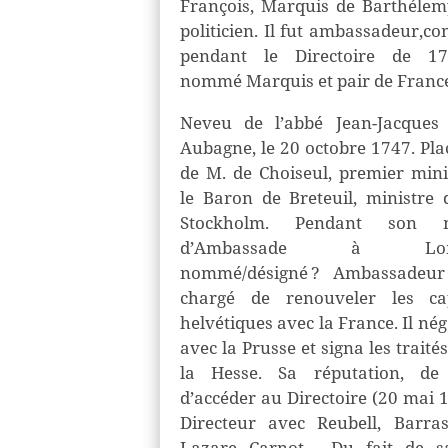
François, Marquis de
Barthélem
politicien. Il fut ambassadeur
,
co
pendant le Directoire de 
nommé
Marquis et pair de Franc
N
eveu de l’abbé Jean-Jacque
Aubagne, le 20 octobre 1747. Pla
de M. de Choiseul, premier minis
le
B
aron de Breteuil, ministre
Stockholm.
Pendant son 
d’Ambassade à Lond
nommé
/
désigné ?
Ambassadeu
chargé de renouveler les cap
helvétiques avec la France. Il nég
avec la Prusse et signa les traité
la Hesse. Sa réputation, d
d’accéder
au Directoire (20 mai 
Directeur avec Reubell, Barras
Lazare Carnot…
Du fait de s