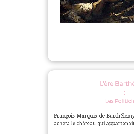
L’ère Bart
:
Les Politic
François Marquis de Barthélem
achet
a
le château qui appartenait a